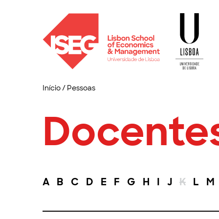
Início
/
Pessoas
Docente
A
B
C
D
E
F
G
H
I
J
K
L
M