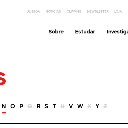
ULISBOA
NOTÍCIAS
CLIPPING
NEWSLETTER
LOJA
Sobre
Estudar
Investi
s
N
O
P
Q
R
S
T
U
V
W
X
Y
Z