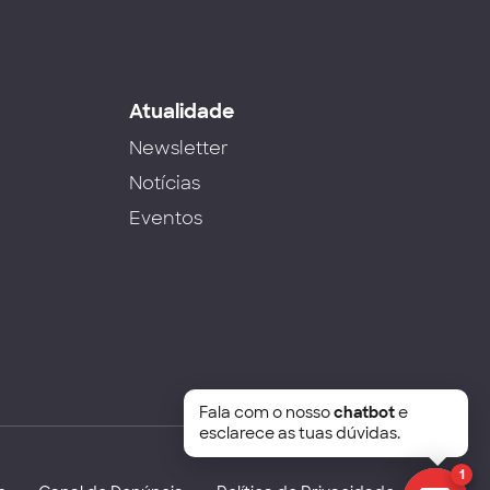
s
Atualidade
Newsletter
Notícias
Eventos
Fala com o nosso
chatbot
e
esclarece as tuas dúvidas.
1