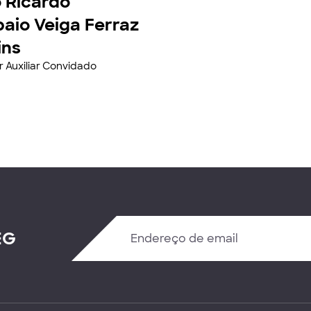
 Ricardo
aio Veiga Ferraz
ins
r Auxiliar Convidado
EG