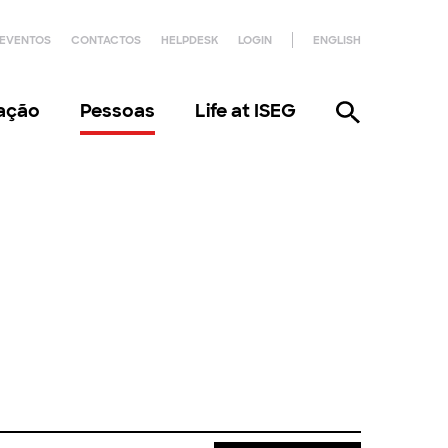
EVENTOS
CONTACTOS
HELPDESK
LOGIN
ENGLISH
gação
Pessoas
Life at ISEG