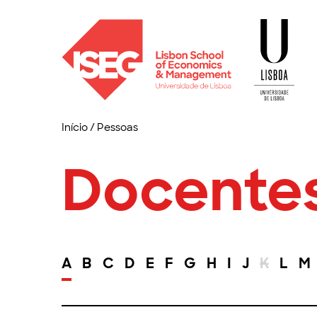
Início
/
Pessoas
Docente
A
B
C
D
E
F
G
H
I
J
K
L
M