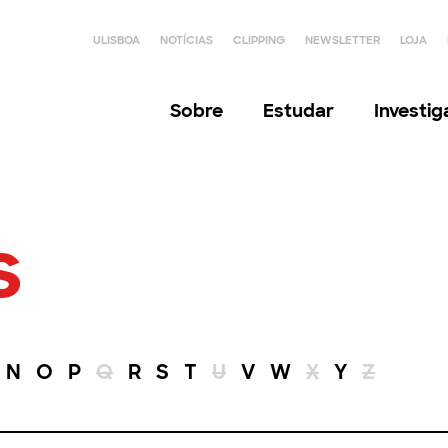
ULISBOA
NOTÍCIAS
CLIPPING
NEWSLETTER
LOJA
Sobre
Estudar
Investi
s
N
O
P
Q
R
S
T
U
V
W
X
Y
Z