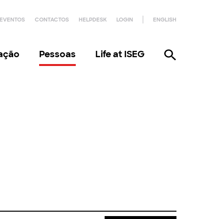
EVENTOS
CONTACTOS
HELPDESK
LOGIN
ENGLISH
gação
Pessoas
Life at ISEG