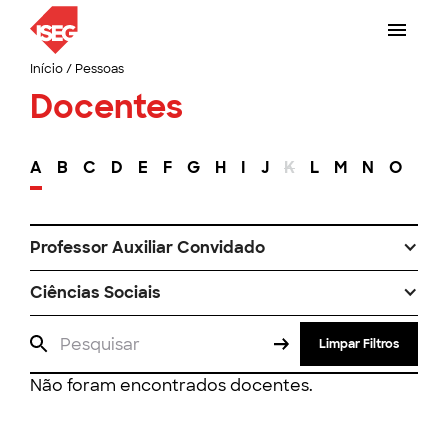
Início
/
Pessoas
Docentes
A
B
C
D
E
F
G
H
I
J
K
L
M
N
O
P
Professor Auxiliar Convidado
Ciências Sociais
Limpar Filtros
Não foram encontrados docentes.