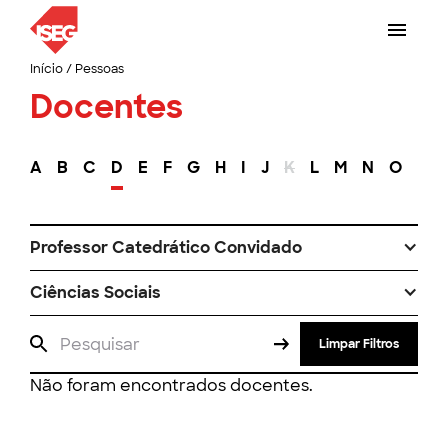
Início
/
Pessoas
Docentes
A
B
C
D
E
F
G
H
I
J
K
L
M
N
O
P
Professor Catedrático Convidado
Ciências Sociais
Limpar Filtros
Não foram encontrados docentes.