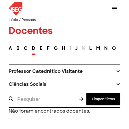
Início
/
Pessoas
Docentes
A
B
C
D
E
F
G
H
I
J
K
L
M
N
O
P
Professor Catedrático Visitante
Ciências Sociais
Limpar Filtros
Não foram encontrados docentes.