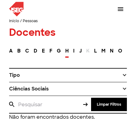
Início
/
Pessoas
Docentes
A
B
C
D
E
F
G
H
I
J
K
L
M
N
O
P
Tipo
Ciências Sociais
Limpar Filtros
Não foram encontrados docentes.