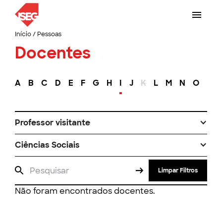
Início
/
Pessoas
Docentes
A
B
C
D
E
F
G
H
I
J
K
L
M
N
O
P
Professor visitante
Ciências Sociais
Limpar Filtros
Não foram encontrados docentes.