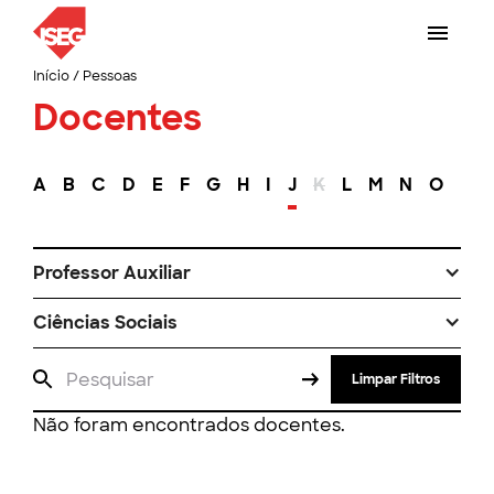
Início
/
Pessoas
Docentes
A
B
C
D
E
F
G
H
I
J
K
L
M
N
O
P
Professor Auxiliar
Ciências Sociais
Limpar Filtros
Não foram encontrados docentes.