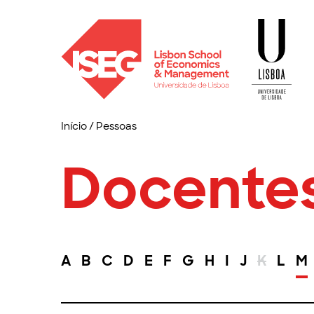
Início
/
Pessoas
Docente
A
B
C
D
E
F
G
H
I
J
K
L
M