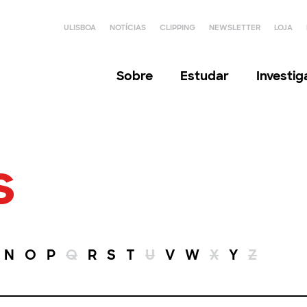
ULISBOA
NOTÍCIAS
CLIPPING
NEWSLETTER
LOJA
Sobre
Estudar
Investi
s
N
O
P
Q
R
S
T
U
V
W
X
Y
Z