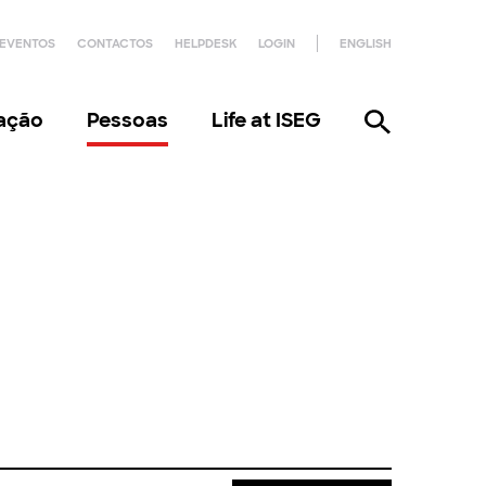
EVENTOS
CONTACTOS
HELPDESK
LOGIN
ENGLISH
gação
Pessoas
Life at ISEG