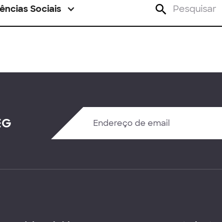
ências Sociais
EG