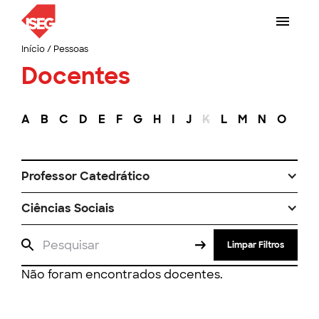
Início
/
Pessoas
Docentes
A
B
C
D
E
F
G
H
I
J
K
L
M
N
O
P
Professor Catedrático
Ciências Sociais
Limpar Filtros
Não foram encontrados docentes.