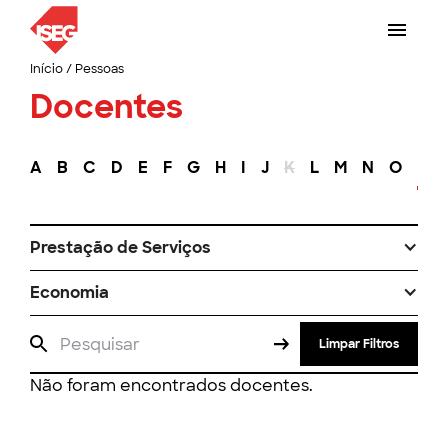
Início
/
Pessoas
Docentes
A
B
C
D
E
F
G
H
I
J
K
L
M
N
O
P
Prestação de Serviços
Economia
Limpar Filtros
Não foram encontrados docentes.