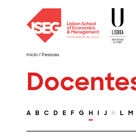
Início
/
Pessoas
Docente
A
B
C
D
E
F
G
H
I
J
K
L
M