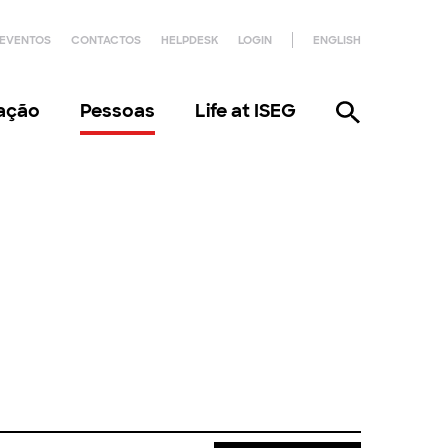
EVENTOS
CONTACTOS
HELPDESK
LOGIN
ENGLISH
gação
Pessoas
Life at ISEG