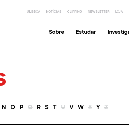
ULISBOA
NOTÍCIAS
CLIPPING
NEWSLETTER
LOJA
Sobre
Estudar
Investi
s
N
O
P
Q
R
S
T
U
V
W
X
Y
Z