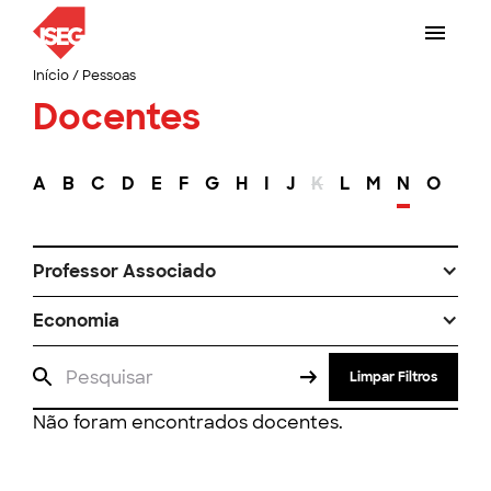
Início
/
Pessoas
Docentes
A
B
C
D
E
F
G
H
I
J
K
L
M
N
O
P
Professor Associado
Economia
Limpar Filtros
Não foram encontrados docentes.