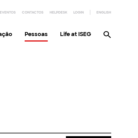
EVENTOS
CONTACTOS
HELPDESK
LOGIN
ENGLISH
gação
Pessoas
Life at ISEG