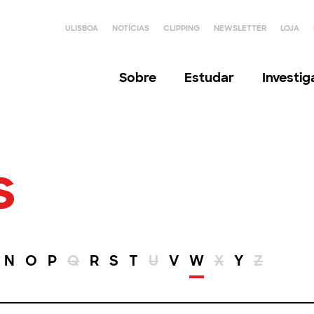
ULISBOA
NOTÍCIAS
CLIPPING
NEWSLETTER
LOJA
Sobre
Estudar
Investi
s
N
O
P
Q
R
S
T
U
V
W
X
Y
Z