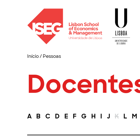
Início
/
Pessoas
Docente
A
B
C
D
E
F
G
H
I
J
K
L
M