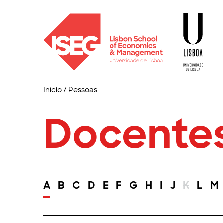
Início
/
Pessoas
Docente
A
B
C
D
E
F
G
H
I
J
K
L
M