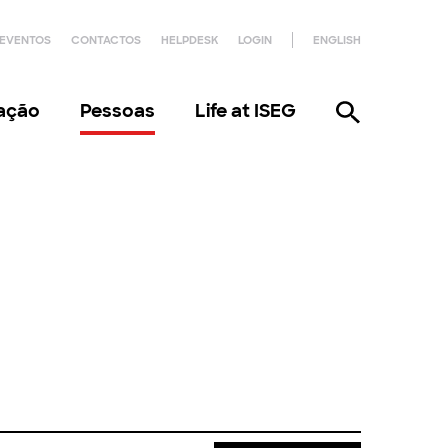
EVENTOS
CONTACTOS
HELPDESK
LOGIN
ENGLISH
gação
Pessoas
Life at ISEG