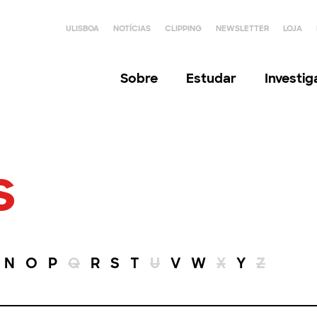
ULISBOA
NOTÍCIAS
CLIPPING
NEWSLETTER
LOJA
Sobre
Estudar
Investi
s
N
O
P
Q
R
S
T
U
V
W
X
Y
Z