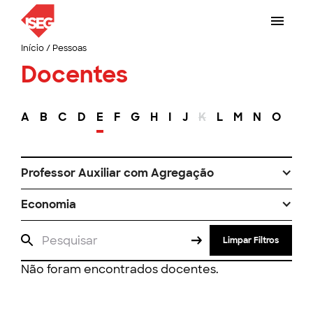
Início
/
Pessoas
Docentes
A
B
C
D
E
F
G
H
I
J
K
L
M
N
O
P
Professor Auxiliar com Agregação
Economia
Limpar Filtros
Não foram encontrados docentes.