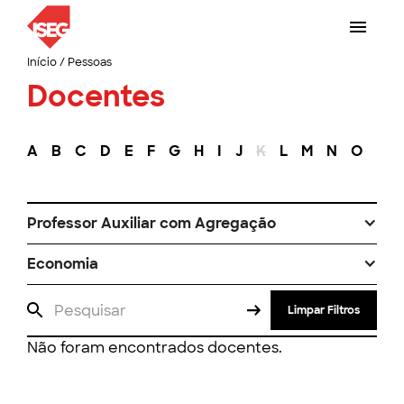
Início
/
Pessoas
Docentes
A
B
C
D
E
F
G
H
I
J
K
L
M
N
O
P
Professor Auxiliar com Agregação
Economia
Limpar Filtros
Não foram encontrados docentes.