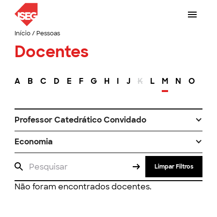
Início
/
Pessoas
Docentes
A
B
C
D
E
F
G
H
I
J
K
L
M
N
O
P
Professor Catedrático Convidado
Economia
Limpar Filtros
Não foram encontrados docentes.