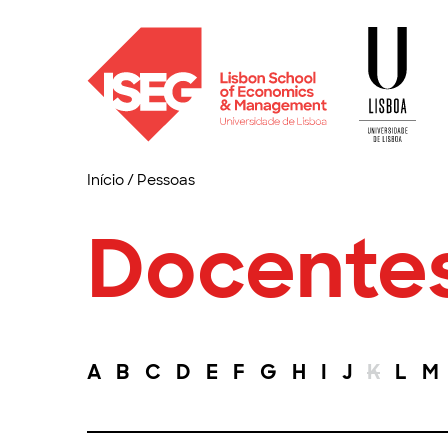
Início
/
Pessoas
Docente
A
B
C
D
E
F
G
H
I
J
K
L
M