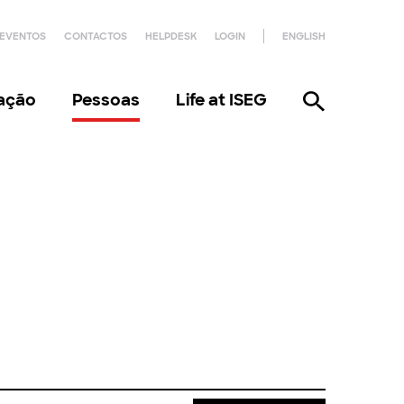
EVENTOS
CONTACTOS
HELPDESK
LOGIN
ENGLISH
gação
Pessoas
Life at ISEG