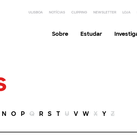
ULISBOA
NOTÍCIAS
CLIPPING
NEWSLETTER
LOJA
Sobre
Estudar
Investi
s
N
O
P
Q
R
S
T
U
V
W
X
Y
Z