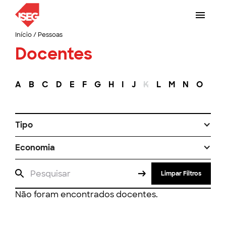
Início
/
Pessoas
Docentes
A
B
C
D
E
F
G
H
I
J
K
L
M
N
O
P
Tipo
Economia
Limpar Filtros
Não foram encontrados docentes.