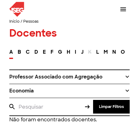
Início
/
Pessoas
Docentes
A
B
C
D
E
F
G
H
I
J
K
L
M
N
O
P
Professor Associado com Agregação
Economia
Limpar Filtros
Não foram encontrados docentes.