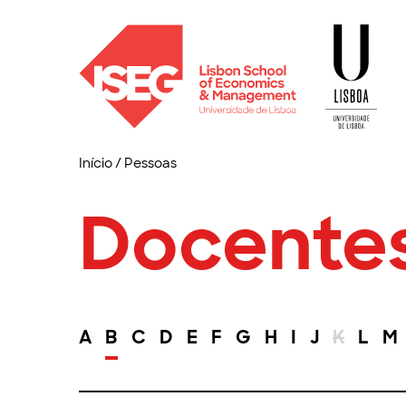
Início
/
Pessoas
Docente
A
B
C
D
E
F
G
H
I
J
K
L
M