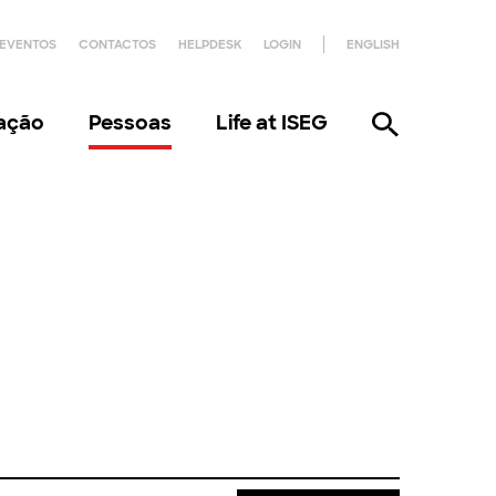
EVENTOS
CONTACTOS
HELPDESK
LOGIN
ENGLISH
gação
Pessoas
Life at ISEG