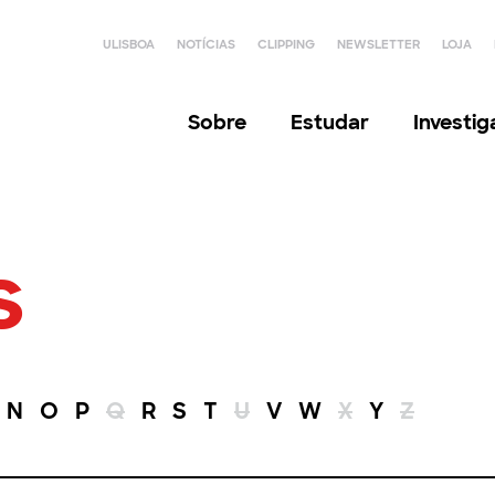
ULISBOA
NOTÍCIAS
CLIPPING
NEWSLETTER
LOJA
Sobre
Estudar
Investi
s
N
O
P
Q
R
S
T
U
V
W
X
Y
Z