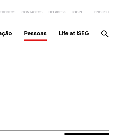
EVENTOS
CONTACTOS
HELPDESK
LOGIN
ENGLISH
gação
Pessoas
Life at ISEG