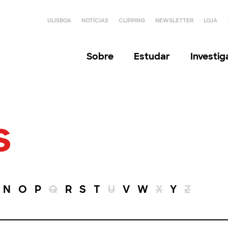
ULISBOA
NOTÍCIAS
CLIPPING
NEWSLETTER
LOJA
Sobre
Estudar
Investi
s
N
O
P
Q
R
S
T
U
V
W
X
Y
Z