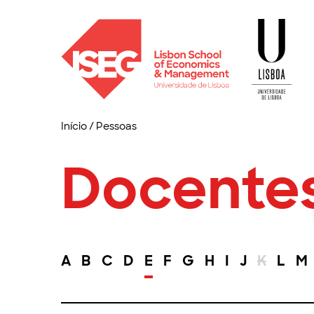
Início
/
Pessoas
Docente
A
B
C
D
E
F
G
H
I
J
K
L
M