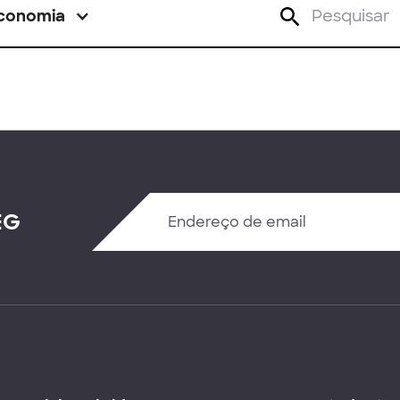
conomia
EG