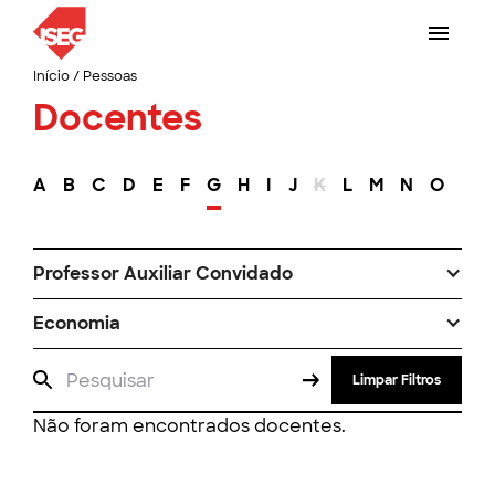
Início
/
Pessoas
Docentes
A
B
C
D
E
F
G
H
I
J
K
L
M
N
O
P
Professor Auxiliar Convidado
Economia
Limpar Filtros
Não foram encontrados docentes.