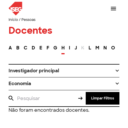
Início
/
Pessoas
Docentes
A
B
C
D
E
F
G
H
I
J
K
L
M
N
O
P
Investigador principal
Economia
Limpar Filtros
Não foram encontrados docentes.