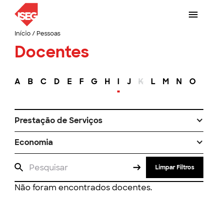
Início
/
Pessoas
Docentes
A
B
C
D
E
F
G
H
I
J
K
L
M
N
O
P
Prestação de Serviços
Economia
Limpar Filtros
Não foram encontrados docentes.