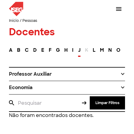
Início
/
Pessoas
Docentes
A
B
C
D
E
F
G
H
I
J
K
L
M
N
O
P
Professor Auxiliar
Economia
Limpar Filtros
Não foram encontrados docentes.