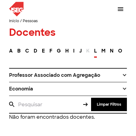
Início
/
Pessoas
Docentes
A
B
C
D
E
F
G
H
I
J
K
L
M
N
O
P
Professor Associado com Agregação
Economia
Limpar Filtros
Não foram encontrados docentes.