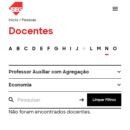
Início
/
Pessoas
Docentes
A
B
C
D
E
F
G
H
I
J
K
L
M
N
O
P
Professor Auxiliar com Agregação
Economia
Limpar Filtros
Não foram encontrados docentes.