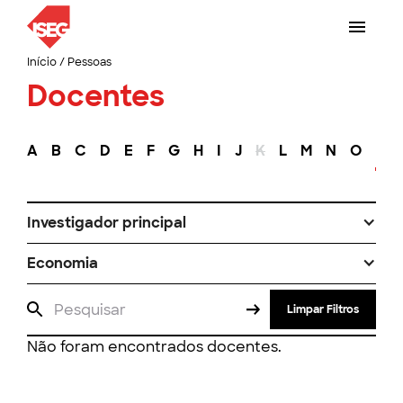
Início
/
Pessoas
Docentes
A
B
C
D
E
F
G
H
I
J
K
L
M
N
O
P
Investigador principal
Economia
Limpar Filtros
Não foram encontrados docentes.