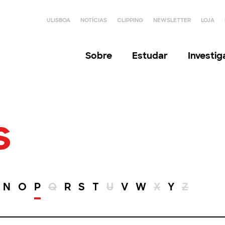
ULISBOA
NOTÍCIAS
CLIPPING
NEWSLETTER
LOJA
Sobre
Estudar
Investi
s
N
O
P
Q
R
S
T
U
V
W
X
Y
Z