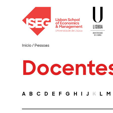
Início
/
Pessoas
Docente
A
B
C
D
E
F
G
H
I
J
K
L
M