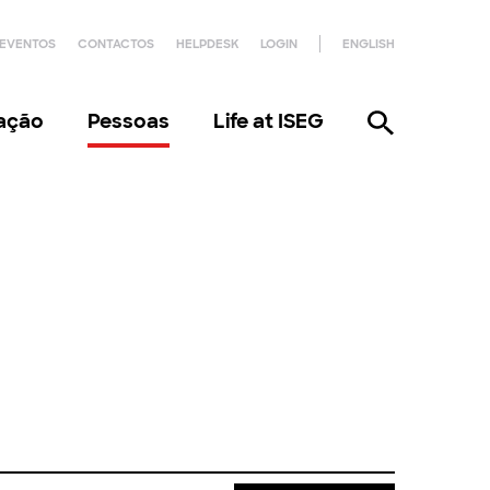
EVENTOS
CONTACTOS
HELPDESK
LOGIN
ENGLISH
gação
Pessoas
Life at ISEG