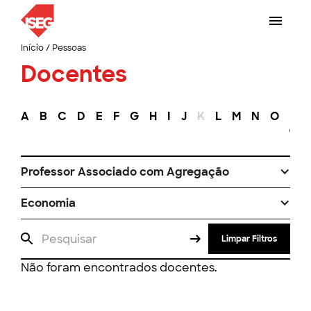
Início
/
Pessoas
Docentes
A
B
C
D
E
F
G
H
I
J
K
L
M
N
O
P
Professor Associado com Agregação
Economia
Limpar Filtros
Não foram encontrados docentes.