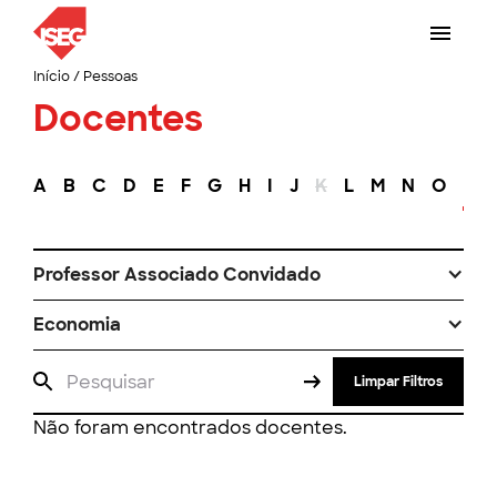
Início
/
Pessoas
Docentes
A
B
C
D
E
F
G
H
I
J
K
L
M
N
O
P
Professor Associado Convidado
Economia
Limpar Filtros
Não foram encontrados docentes.