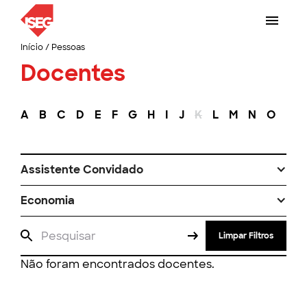
Início
/
Pessoas
Docentes
A
B
C
D
E
F
G
H
I
J
K
L
M
N
O
P
Assistente Convidado
Economia
Limpar Filtros
Não foram encontrados docentes.