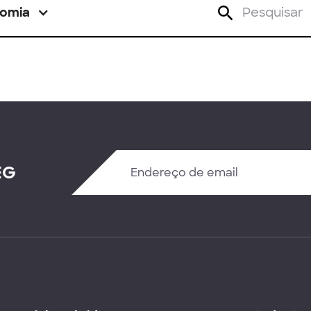
omia
EG