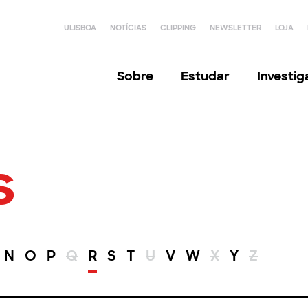
ULISBOA
NOTÍCIAS
CLIPPING
NEWSLETTER
LOJA
Sobre
Estudar
Investi
s
N
O
P
Q
R
S
T
U
V
W
X
Y
Z