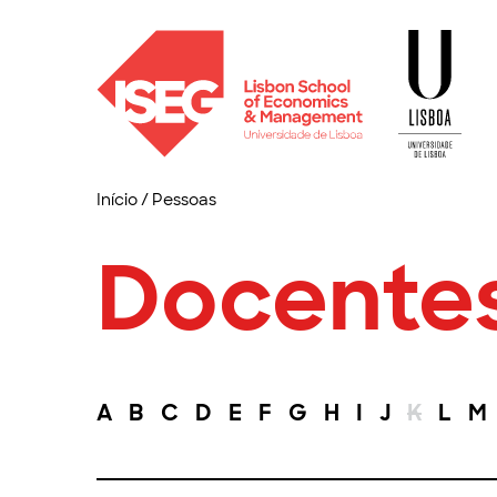
Início
/
Pessoas
Docente
A
B
C
D
E
F
G
H
I
J
K
L
M