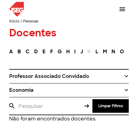
Início
/
Pessoas
Docentes
A
B
C
D
E
F
G
H
I
J
K
L
M
N
O
P
Professor Associado Convidado
Economia
Limpar Filtros
Não foram encontrados docentes.