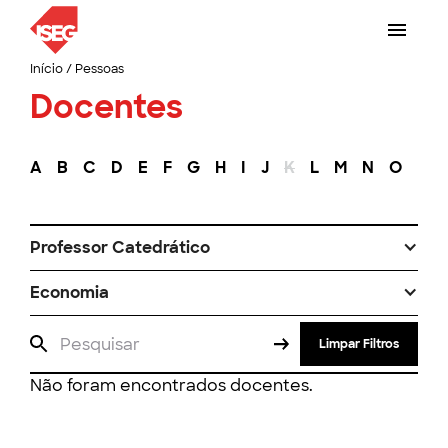
Início
/
Pessoas
Docentes
A
B
C
D
E
F
G
H
I
J
K
L
M
N
O
P
Professor Catedrático
Economia
Limpar Filtros
Não foram encontrados docentes.