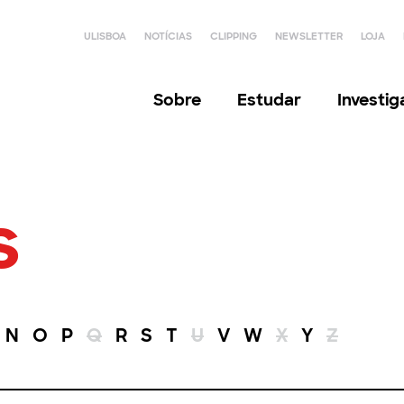
ULISBOA
NOTÍCIAS
CLIPPING
NEWSLETTER
LOJA
Sobre
Estudar
Investi
s
N
O
P
Q
R
S
T
U
V
W
X
Y
Z