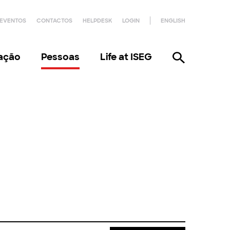
EVENTOS
CONTACTOS
HELPDESK
LOGIN
ENGLISH
gação
Pessoas
Life at ISEG