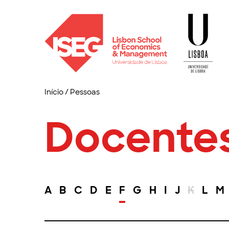
Início
/
Pessoas
Docente
A
B
C
D
E
F
G
H
I
J
K
L
M