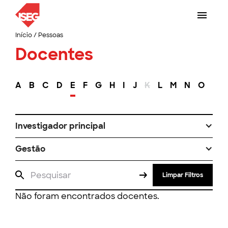
Início
/
Pessoas
Docentes
A
B
C
D
E
F
G
H
I
J
K
L
M
N
O
P
Investigador principal
Gestão
Limpar Filtros
Não foram encontrados docentes.