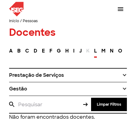
Início
/
Pessoas
Docentes
A
B
C
D
E
F
G
H
I
J
K
L
M
N
O
P
Prestação de Serviços
Gestão
Limpar Filtros
Não foram encontrados docentes.