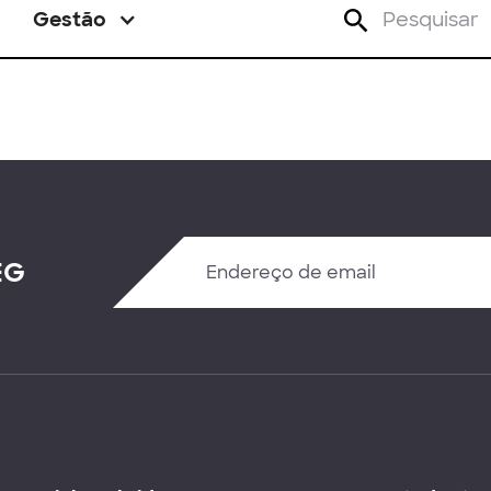
Gestão
EG