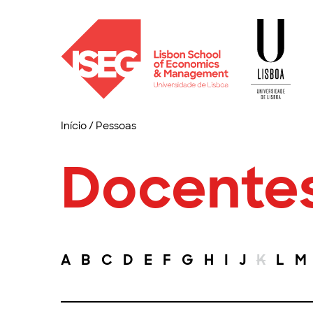
Início
/
Pessoas
Docente
A
B
C
D
E
F
G
H
I
J
K
L
M