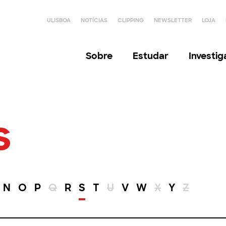
ULISBOA
NOTÍCIAS
CLIPPING
NEWSLETTER
LOJA
Sobre
Estudar
Investi
s
N
O
P
Q
R
S
T
U
V
W
X
Y
Z