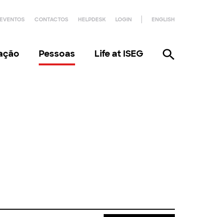
EVENTOS
CONTACTOS
HELPDESK
LOGIN
ENGLISH
gação
Pessoas
Life at ISEG