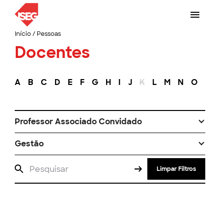
Início
/
Pessoas
Docentes
A
B
C
D
E
F
G
H
I
J
K
L
M
N
O
P
Professor Associado Convidado
Gestão
Limpar Filtros