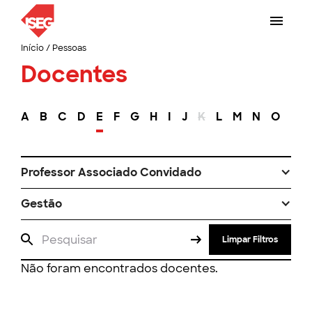
Início
/
Pessoas
Docentes
A
B
C
D
E
F
G
H
I
J
K
L
M
N
O
P
Professor Associado Convidado
Gestão
Limpar Filtros
Não foram encontrados docentes.