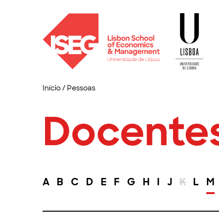
Início
/
Pessoas
Docente
A
B
C
D
E
F
G
H
I
J
K
L
M