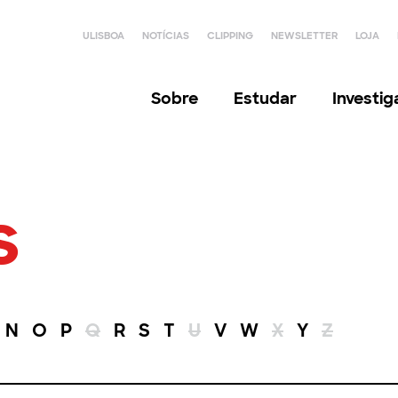
ULISBOA
NOTÍCIAS
CLIPPING
NEWSLETTER
LOJA
Sobre
Estudar
Investi
s
N
O
P
Q
R
S
T
U
V
W
X
Y
Z