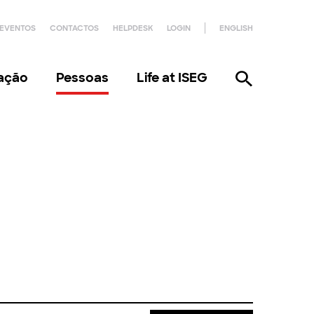
EVENTOS
CONTACTOS
HELPDESK
LOGIN
ENGLISH
gação
Pessoas
Life at ISEG