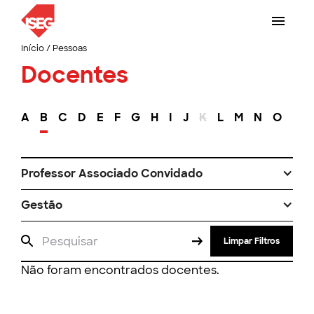
Início
/
Pessoas
Docentes
A
B
C
D
E
F
G
H
I
J
K
L
M
N
O
P
Professor Associado Convidado
Gestão
Limpar Filtros
Não foram encontrados docentes.