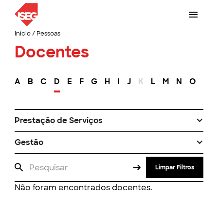
Início
/
Pessoas
Docentes
A
B
C
D
E
F
G
H
I
J
K
L
M
N
O
P
Prestação de Serviços
Gestão
Limpar Filtros
Não foram encontrados docentes.