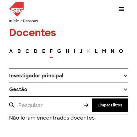
Início
/
Pessoas
Docentes
A
B
C
D
E
F
G
H
I
J
K
L
M
N
O
P
Investigador principal
Gestão
Limpar Filtros
Não foram encontrados docentes.