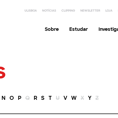
ULISBOA
NOTÍCIAS
CLIPPING
NEWSLETTER
LOJA
Sobre
Estudar
Investi
s
N
O
P
Q
R
S
T
U
V
W
X
Y
Z