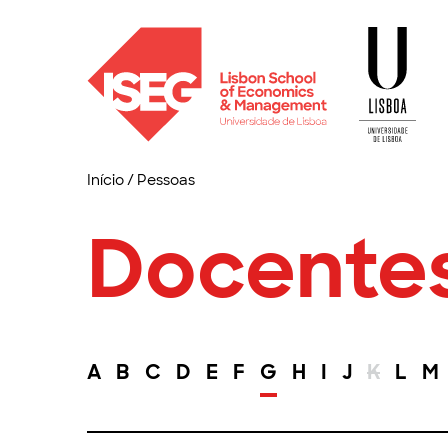
Início
/
Pessoas
Docente
A
B
C
D
E
F
G
H
I
J
K
L
M