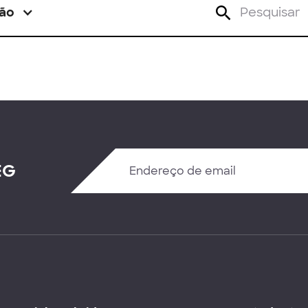
ão
EG