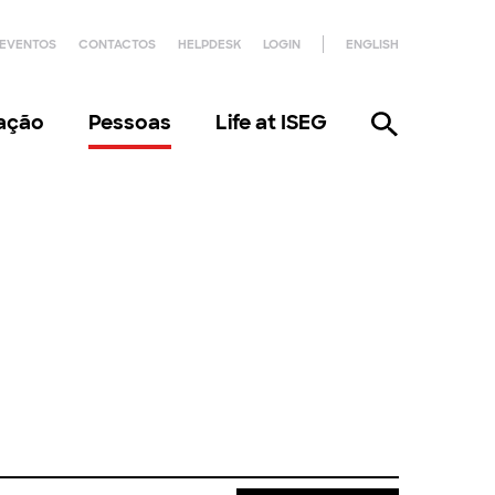
EVENTOS
CONTACTOS
HELPDESK
LOGIN
ENGLISH
gação
Pessoas
Life at ISEG