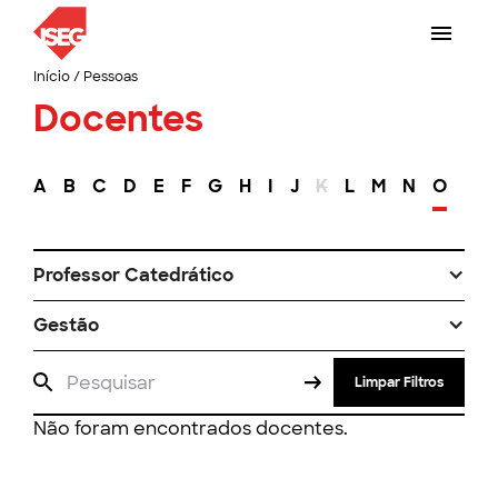
Início
/
Pessoas
Docentes
A
B
C
D
E
F
G
H
I
J
K
L
M
N
O
P
Professor Catedrático
Gestão
Limpar Filtros
Não foram encontrados docentes.