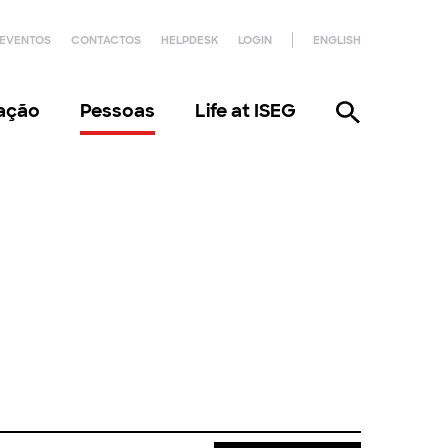
EVENTOS
CONTACTOS
HELPDESK
LOGIN
ENGLISH
gação
Pessoas
Life at ISEG