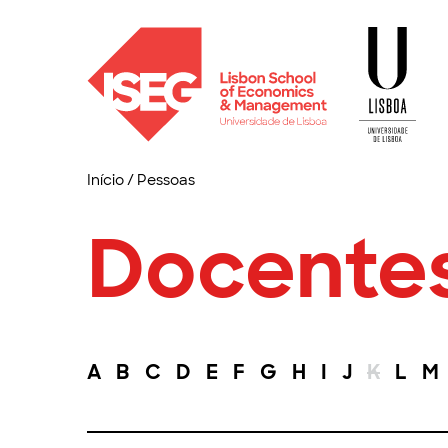
Início
/
Pessoas
Docente
A
B
C
D
E
F
G
H
I
J
K
L
M