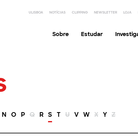
ULISBOA
NOTÍCIAS
CLIPPING
NEWSLETTER
LOJA
Sobre
Estudar
Investi
s
N
O
P
Q
R
S
T
U
V
W
X
Y
Z